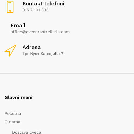
Kontakt telefoni
015 7 101 333
Email
office@cvecarastrelitzia.com
Adresa
Трг Вука Караџића 7
Glavni meni
Početna
O nama
Dostava cveća