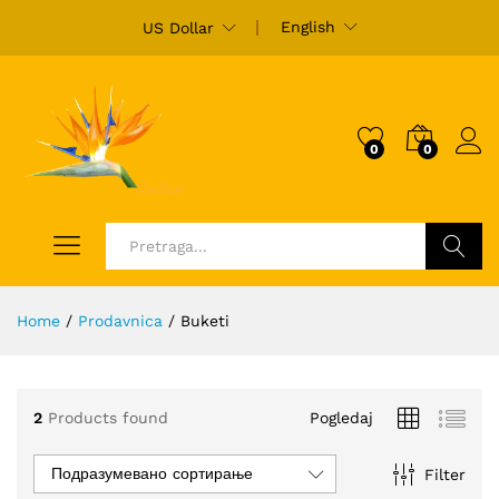
English
US Dollar
0
0
Ulogu
Pretraži
Home
/
Prodavnica
/
Buketi
2
Products found
Pogledaj
Подразумевано сортирање
Filter