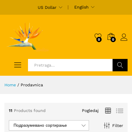
English
US Dollar
0
0
Ulogu
Pretraži
Home
/
Prodavnica
11
Products found
Pogledaj
Подразумевано сортирање
Filter