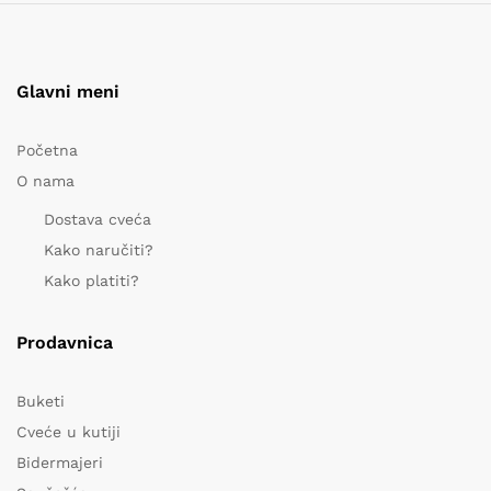
Glavni meni
Početna
O nama
Dostava cveća
Kako naručiti?
Kako platiti?
Prodavnica
Buketi
Cveće u kutiji
Bidermajeri